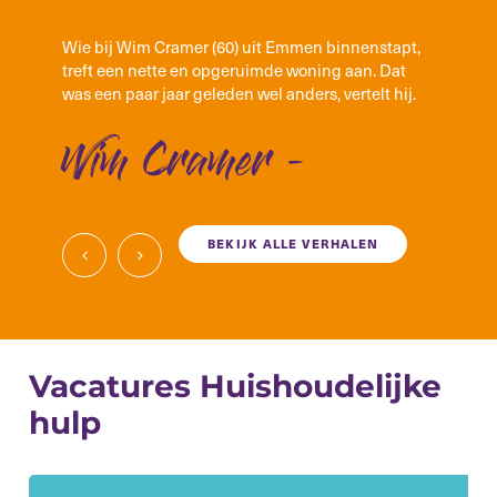
Wie bij Wim Cramer (60) uit Emmen binnenstapt,
treft een nette en opgeruimde woning aan. Dat
was een paar jaar geleden wel anders, vertelt hij.
Wim Cramer -
BEKIJK ALLE VERHALEN
Vacatures Huishoudelijke
hulp