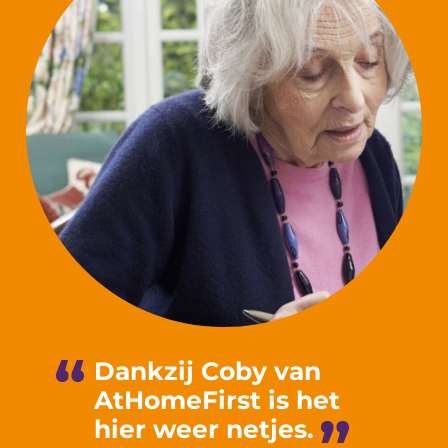
Dankzij Coby van
AtHomeFirst is het
hier weer netjes.