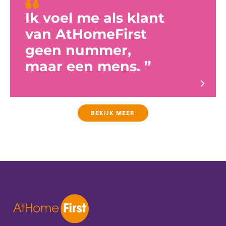
Ik voel me als klant
van AtHomeFirst
geen nummer,
maar een mens.
BEKIJK MEER