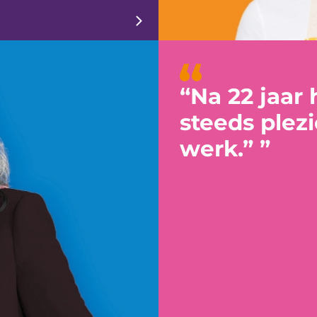
“Na 22 jaar 
steeds plezi
werk.”