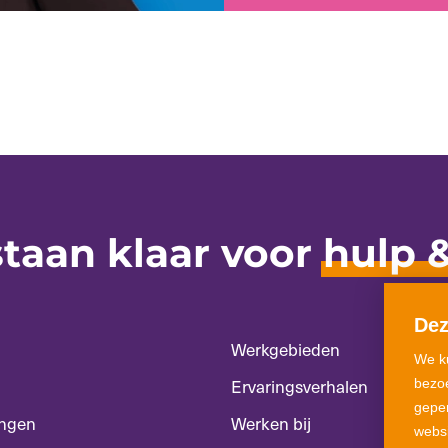
staan klaar voor
hulp 
Dez
Werkgebieden
We k
Ervaringsverhalen
bezo
geper
ngen
Werken bij
websi