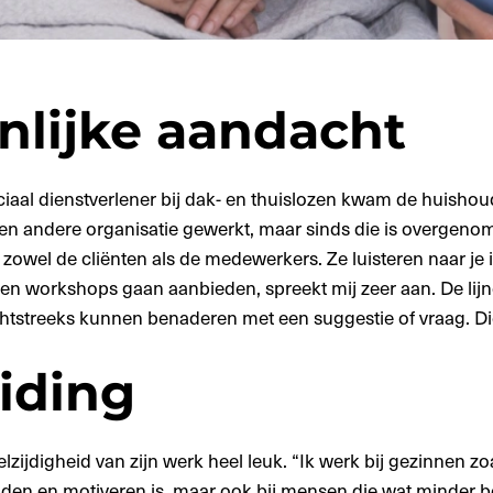
nlijke aandacht
ciaal dienstverlener bij dak- en thuislozen kwam de huishoud
 een andere organisatie gewerkt, maar sinds die is overgen
zowel de cliënten als de medewerkers. Ze luisteren naar je in
n workshops gaan aanbieden, spreekt mij zeer aan. De lijnen 
chtstreeks kunnen benaderen met een suggestie of vraag. Die 
iding
elzijdigheid van zijn werk heel leuk. “Ik werk bij gezinnen zo
eiden en motiveren is, maar ook bij mensen die wat minder 