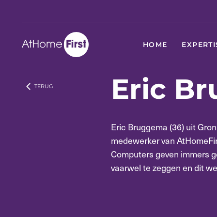
HOME
EXPERTI
Eric B
TERUG
Eric Bruggema (36) uit Gro
medewerker van AtHomeFirst:
Computers geven immers ge
vaarwel te zeggen en dit we