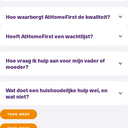
Hoe waarborgt AtHomeFirst de kwaliteit?
Heeft AtHomeFirst een wachtlijst?
Hoe vraag ik hulp aan voor mijn vader of
moeder?
Wat doet een huishoudelijke hulp wel, en
wat niet?
Hoe vraag ik hulp aan voor mijn vader of
Is werken bij AtHomeFirst te combineren
TOON MEER
moeder?
met een gezin, studie of ander werk?