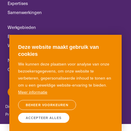
Expertises
Samenwerkingen
Werkgebieden
Ervaringsverhalen
Werken bij
Deze website maakt gebruik van
cookies
Nieuws
We kunnen deze plaatsen voor analyse van onze
Contact
bezoekersgegevens, om onze website te
verbeteren, gepersonaliseerde inhoud te tonen en
om u een geweldige website-ervaring te bieden.
Meer informatie
BEHEER VOORKEUREN
Disclaimer
Algemene voorwaarden
Klachtenreglement
Privacyverklaring
Cookies
ACCEPTEER ALLES