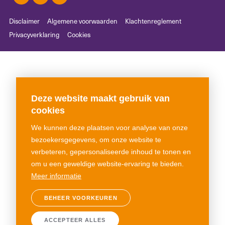
Disclaimer
Algemene voorwaarden
Klachtenreglement
Privacyverklaring
Cookies
Deze website maakt gebruik van
cookies
We kunnen deze plaatsen voor analyse van onze
bezoekersgegevens, om onze website te
verbeteren, gepersonaliseerde inhoud te tonen en
om u een geweldige website-ervaring te bieden.
Meer informatie
BEHEER VOORKEUREN
ACCEPTEER ALLES