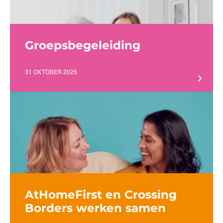
Groepsbegeleiding
31 OKTOBER 2025
AtHomeFirst en Crossing
Borders werken samen