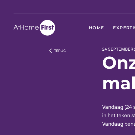
HOME
EXPERTI
24 SEPTEMBER 
TERUG
On
mak
Vandaag (24 s
in het teken 
Vandaag bena