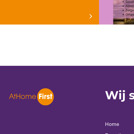
SCROLL
Wij 
Home