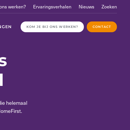
 ons werken?
Ervaringsverhalen
Nieuws
Zoeken
NGEN
KOM JE BIJ ONS WERKEN?
CONTACT
s
l
die helemaal
HomeFirst.