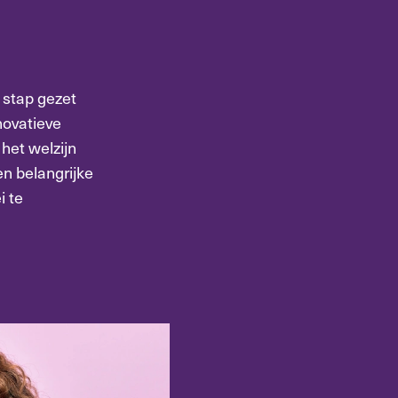
 stap gezet
novatieve
het welzijn
en belangrijke
i te