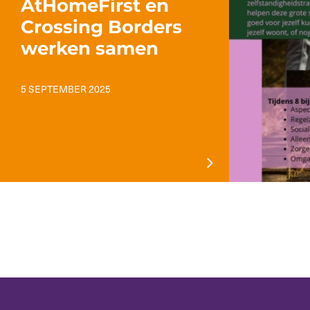
AtHomeFirst en
Crossing Borders
werken samen
5 SEPTEMBER 2025
SCROLL