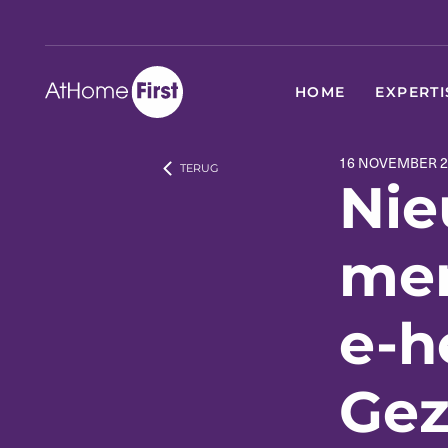
HOME
EXPERTI
16 NOVEMBER 2
TERUG
Nie
men
e-h
Gez