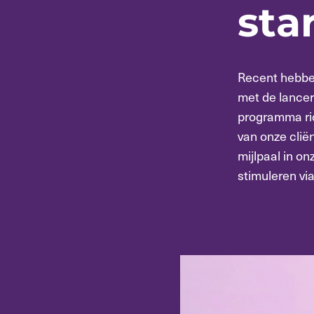
sta
Recent hebben
met de lancer
programma ric
van onze clië
mijlpaal in o
stimuleren vi