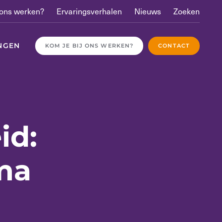
 ons werken?
Ervaringsverhalen
Nieuws
Zoeken
NGEN
KOM JE BIJ ONS WERKEN?
CONTACT
id:
ma