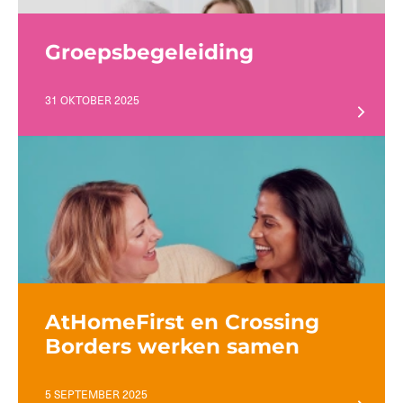
Groepsbegeleiding
31 OKTOBER 2025
AtHomeFirst en Crossing
Borders werken samen
5 SEPTEMBER 2025