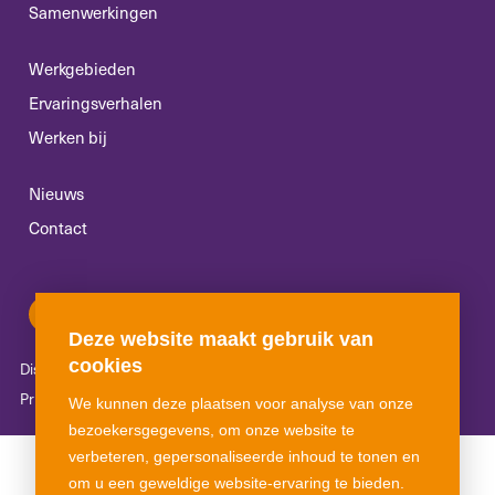
Samenwerkingen
Werkgebieden
Ervaringsverhalen
Werken bij
Nieuws
Contact
Deze website maakt gebruik van
cookies
Disclaimer
Algemene voorwaarden
Klachtenreglement
Privacyverklaring
Cookies
We kunnen deze plaatsen voor analyse van onze
bezoekersgegevens, om onze website te
verbeteren, gepersonaliseerde inhoud te tonen en
om u een geweldige website-ervaring te bieden.