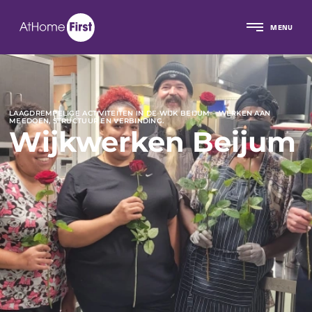
MENU
LAAGDREMPELIGE ACTIVITEITEN IN DE WIJK BEIJUM – WERKEN AAN
MEEDOEN, STRUCTUUR EN VERBINDING.
Wijkwerken Beijum