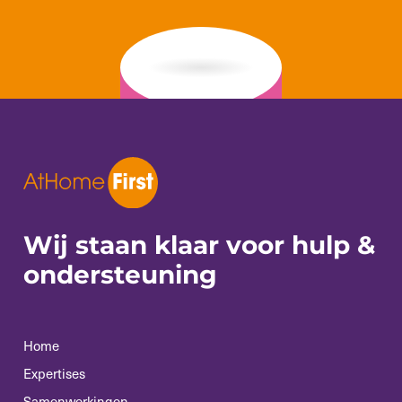
Wij staan klaar voor
hulp &
ondersteuning
Home
Expertises
Samenwerkingen